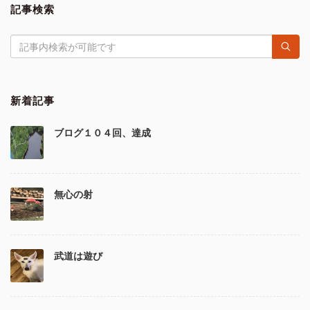
記事検索
新着記事
ブログ１０４回、達成
無心の射
武道は遊び