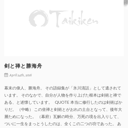
剣と禅と勝海舟
April 24th, 2016
幕末の偉人、勝海舟。 その語録集が「氷川清話」として遺されて
います。 そのなかで、自分が人物を作り上げた根本は剣術と禅で
ある、と述懐しています。 QUOTE 本当に修行したのは剣術ばか
りだ。 （中略） この坐禅と剣術とがおれの土台となって、後年大
層ためになった。 （幕府）瓦解の時分、万死の境を出入りして、
ついに一生をまっとうしたのは、全くこの二つの功であった。 あ