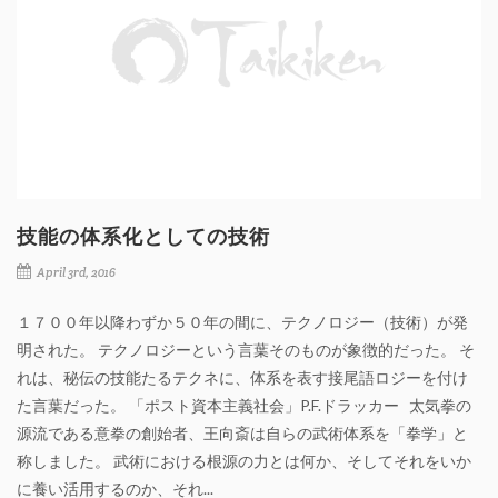
技能の体系化としての技術
April 3rd, 2016
１７００年以降わずか５０年の間に、テクノロジー（技術）が発
明された。 テクノロジーという言葉そのものが象徴的だった。 そ
れは、秘伝の技能たるテクネに、体系を表す接尾語ロジーを付け
た言葉だった。 「ポスト資本主義社会」P.F.ドラッカー 太気拳の
源流である意拳の創始者、王向斎は自らの武術体系を「拳学」と
称しました。 武術における根源の力とは何か、そしてそれをいか
に養い活用するのか、それ...