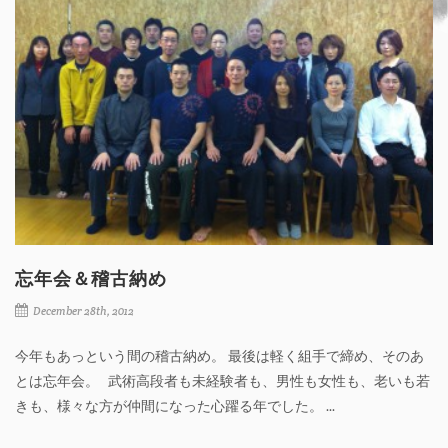
忘年会＆稽古納め
December 28th, 2012
今年もあっという間の稽古納め。 最後は軽く組手で締め、そのあ
とは忘年会。 武術高段者も未経験者も、男性も女性も、老いも若
きも、様々な方が仲間になった心躍る年でした。 ...