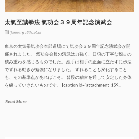
太氣至誠拳法 氣功会３９周年記念演武会
January 26th, 2024
東京の太気拳気功会本部道場にて気功会３９周年記念演武会が開
催されました。 気功会会員の演武は力強く、日頃の丁寧な稽古の
積み重ねを感じるものでした。 組手は相手の正面に立たずに歩法
でずれる動きが勉強になりました。 ずれることも変化すること
も、その基準点があればこそ。 普段の稽古を通して安定した身体
を練っていきたいものです。 [caption id="attachment_159...
Read More