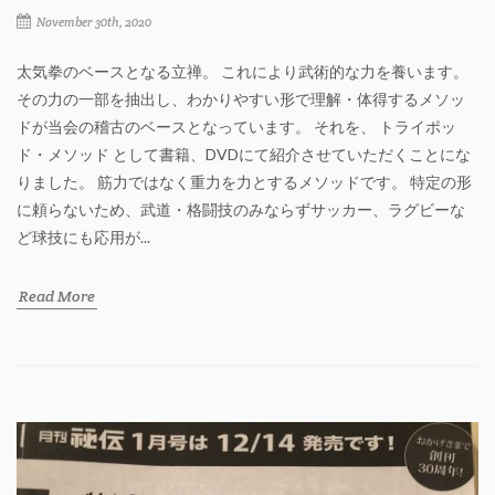
November 30th, 2020
太気拳のベースとなる立禅。 これにより武術的な力を養います。
その力の一部を抽出し、わかりやすい形で理解・体得するメソッ
ドが当会の稽古のベースとなっています。 それを、 トライポッ
ド・メソッド として書籍、DVDにて紹介させていただくことにな
りました。 筋力ではなく重力を力とするメソッドです。 特定の形
に頼らないため、武道・格闘技のみならずサッカー、ラグビーな
ど球技にも応用が...
Read More