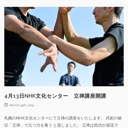
4月13日NHK文化センター 立禅講座開講
March 29th, 2019
札幌のNHK文化センターにて立禅の講座をいたします。 武術の秘
伝「立禅」で立つ力を養う と題しました。 立禅は気功が源流で