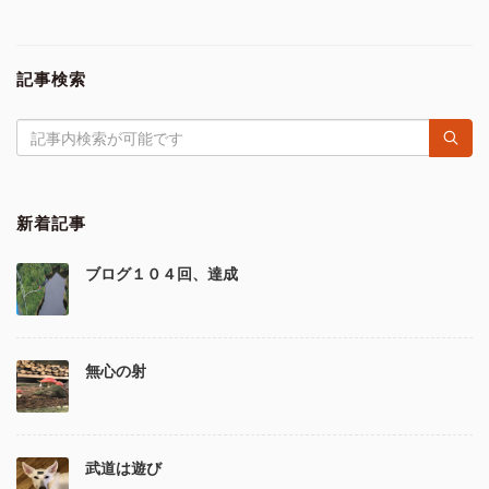
記事検索
新着記事
ブログ１０４回、達成
無心の射
武道は遊び