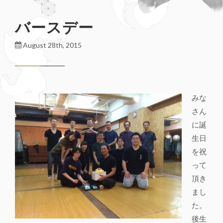
バースデー
August 28th, 2015
みな
さん
に誕
生日
を祝
って
頂き
まし
た。
後生