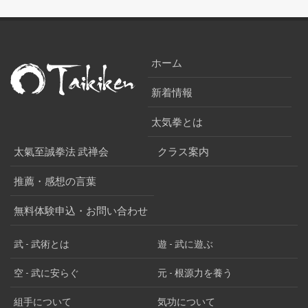
ホーム
新着情報
太気拳とは
太氣至誠拳法 武禅会
クラス案内
推薦・感想の言葉
無料体験申込・お問い合わせ
武 - 武術とは
遊 - 武に遊ぶ
空 - 武に安らぐ
元 - 根源力を養う
組手について
気功について