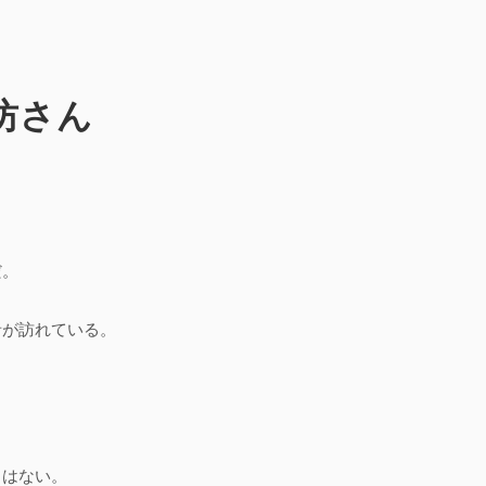
坊さん
だ。
者が訪れている。
とはない。