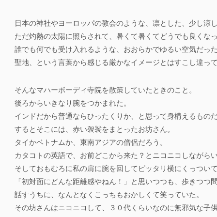
日本の神社やヨーロッパの教会のような、凛とした、少し涼
ただ灼熱の太陽に照らされて、暑くて暑くてどうでも良くな
誰でも何でも受け入れるような、おおらかでゆるい空気だっ
聖地、という言葉から感じる厳かなイメージとはすこし違っ
そんなマハーボーディ寺院を散策していたときのこと。
後ろからいきなり腕をつかまれた。
インドだから普通ならひったくりか、と思って身構えるもの
するとそこには、赤い袈裟をまとったお坊さん。
タイかベトナムか、東南アジアの僧侶だろう。
カタコトの英語で、お前どこから来た？とニコニコしながら
そしておもむろに私の肩に腕を回してピッタリ横にくっつい
「初対面にどんな距離感やねん！」と思いつつも、歩きつつ
話すうちに、なんとなくこっちもおかしくて笑っていた。
その坊さんはニコニコして、３０代くらいなのに無邪気な子