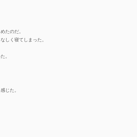
じめたのだ。
となしく寝てしまった。
いた。
を感じた。
。