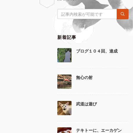
新着記事
ブログ１０４回、達成
無心の射
武道は遊び
テキトーに、エーカゲン