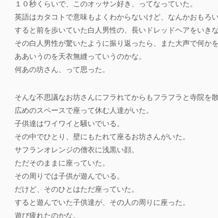
１０秒くらいで、このオッサン好き、ってなっていた。
英語はカタコトで意味もよくわからないけど、なんかおもろ
すると前を歩いていた白人男性の、長いドレッドヘアをいき
その白人男性が驚いたように振り返ったら、また大声で何か
ああいうのを天衣無縫っていうのかな。
何あの坊さん、って思った。
そんな不思議なお坊さんにフラれてからもフラフラと寺院を
広めのスペースで座って休む人達がいた。
子供達はワイワイと騒いでいる。
その中でひとり、壁にもたれて座るお坊さんがいた。
サフランオレンジの僧衣に浅黒い顔。
ただそのままに座っていた。
その周りでは子供が遊んでいる。
だけど、そのひとはただ座っていた。
すると遊んでいた子供達が、その人の周りに座った。
遊び疲れたのかな。