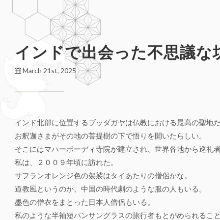
インドで出会った不思議な
March 21st, 2025
インド北部に位置するブッダガヤは仏教における最高の聖地
お釈迦さまがその地の菩提樹の下で悟りを開いたらしい。
そこにはマハーボーディ寺院が建立され、世界各地から巡礼
私は、２００９年頃に訪れた。
サフランオレンジ色の袈裟はタイあたりの僧侶かな。
道教風というのか、中国の時代劇のような服の人もいる。
墨色の僧衣をまとった日本人僧侶もいる。
私のような半袖短パンサングラスの旅行者もとがめられるこ