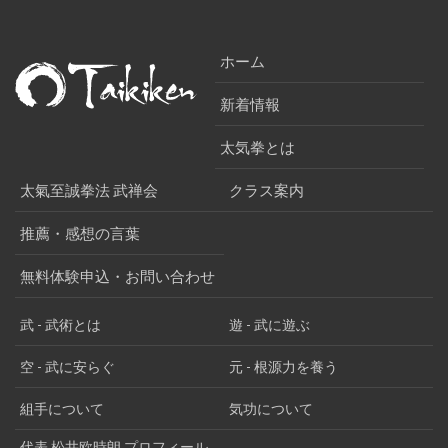
ホーム
新着情報
太気拳とは
太氣至誠拳法 武禅会
クラス案内
推薦・感想の言葉
無料体験申込・お問い合わせ
武 - 武術とは
遊 - 武に遊ぶ
空 - 武に安らぐ
元 - 根源力を養う
組手について
気功について
代表 松井欧時朗 プロフィール