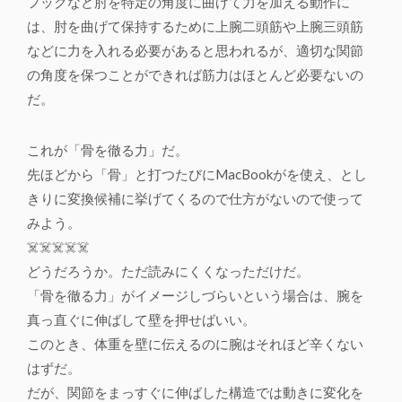
フックなど肘を特定の角度に曲げて力を加える動作に
は、肘を曲げて保持するために上腕二頭筋や上腕三頭筋
などに力を入れる必要があると思われるが、適切な関節
の角度を保つことができれば筋力はほとんど必要ないの
だ。
これが「骨を徹る力」だ。
先ほどから「骨」と打つたびにMacBookがを使え、とし
きりに変換候補に挙げてくるので仕方がないので使って
みよう。
☠️☠️☠️☠️☠️
どうだろうか。ただ読みにくくなっただけだ。
「骨を徹る力」がイメージしづらいという場合は、腕を
真っ直ぐに伸ばして壁を押せばいい。
このとき、体重を壁に伝えるのに腕はそれほど辛くない
はずだ。
だが、関節をまっすぐに伸ばした構造では動きに変化を