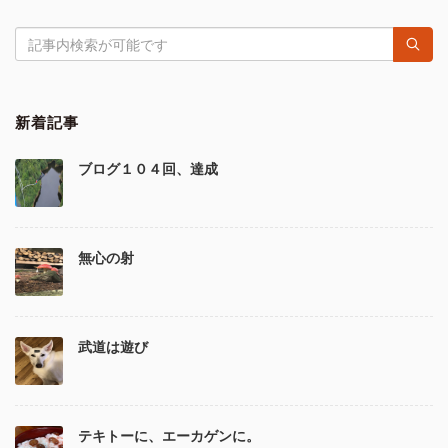
新着記事
ブログ１０４回、達成
無心の射
武道は遊び
テキトーに、エーカゲンに。