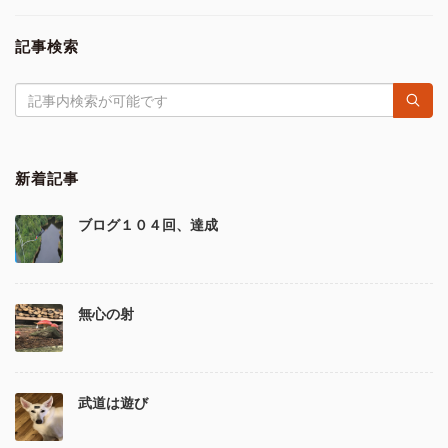
記事検索
新着記事
ブログ１０４回、達成
無心の射
武道は遊び