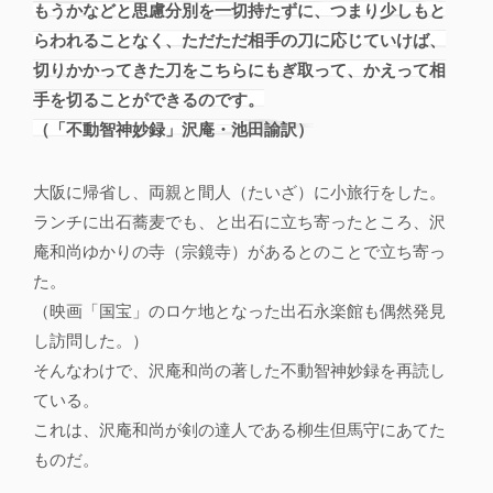
もうかなどと思慮分別を一切持たずに、つまり少しもと
らわれることなく、ただただ相手の刀に応じていけば、
切りかかってきた刀をこちらにもぎ取って、かえって相
手を切ることができるのです。
（「不動智神妙録」沢庵・池田諭訳）
大阪に帰省し、両親と間人（たいざ）に小旅行をした。
ランチに出石蕎麦でも、と出石に立ち寄ったところ、沢
庵和尚ゆかりの寺（宗鏡寺）があるとのことで立ち寄っ
た。
（映画「国宝」のロケ地となった出石永楽館も偶然発見
し訪問した。）
そんなわけで、沢庵和尚の著した不動智神妙録を再読し
ている。
これは、沢庵和尚が剣の達人である柳生但馬守にあてた
ものだ。