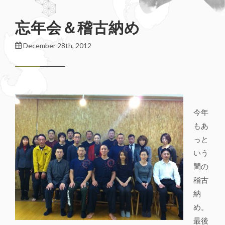
忘年会＆稽古納め
December 28th, 2012
今年
もあ
っと
いう
間の
稽古
納
め。
最後