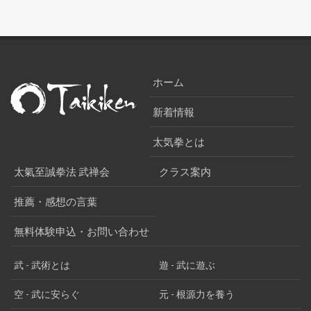
ホーム
新着情報
太気拳とは
太氣至誠拳法 武禅会
クラス案内
推薦・感想の言葉
無料体験申込・お問い合わせ
武 - 武術とは
遊 - 武に遊ぶ
空 - 武に安らぐ
元 - 根源力を養う