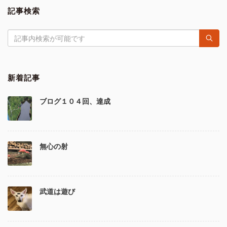
記事検索
新着記事
ブログ１０４回、達成
無心の射
武道は遊び